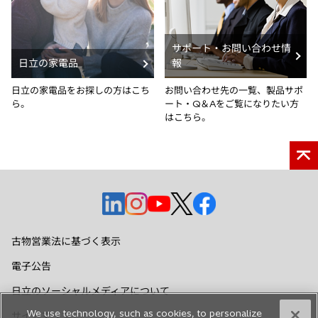
サポート・お問い合わせ情
日立の家電品
報
日立の家電品をお探しの方はこち
お問い合わせ先の一覧、製品サポ
ら。
ート・Q＆Aをご覧になりたい方
はこちら。
新
新
新
新
新
し
し
し
し
し
い
い
い
い
い
古物営業法に基づく表示
タ
タ
タ
タ
タ
電子公告
ブ
ブ
ブ
ブ
ブ
で
で
で
で
で
日立のソーシャルメディアについて
開
開
開
開
開
We use technology, such as cookies, to personalize
サイトマップ