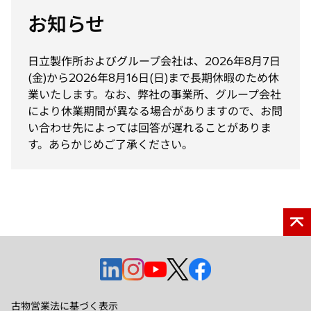
で
お知らせ
開
く
日立製作所およびグループ会社は、2026年8月7日
(金)から2026年8月16日(日)まで長期休暇のため休
業いたします。なお、弊社の事業所、グループ会社
により休業期間が異なる場合がありますので、お問
い合わせ先によっては回答が遅れることがありま
す。あらかじめご了承ください。
新
新
新
新
新
し
し
し
し
し
い
い
い
い
い
古物営業法に基づく表示