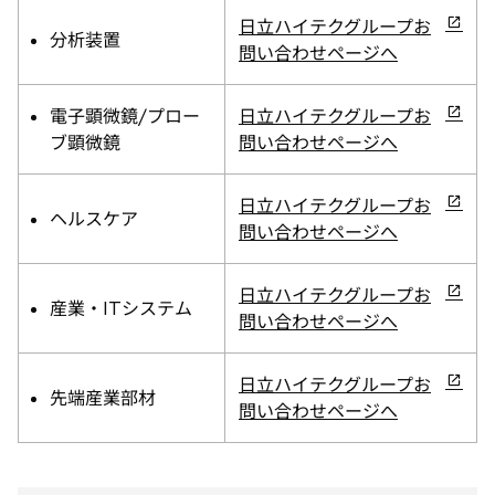
タ
新
日立ハイテクグループお
分析装置
ブ
し
問い合わせページへ
で
い
開
タ
新
電子顕微鏡/プロー
日立ハイテクグループお
く
ブ
し
ブ顕微鏡
問い合わせページへ
で
い
開
タ
新
日立ハイテクグループお
く
ヘルスケア
ブ
し
問い合わせページへ
で
い
開
タ
新
日立ハイテクグループお
く
産業・ITシステム
ブ
し
問い合わせページへ
で
い
開
タ
新
日立ハイテクグループお
く
先端産業部材
ブ
し
問い合わせページへ
で
い
開
タ
く
ブ