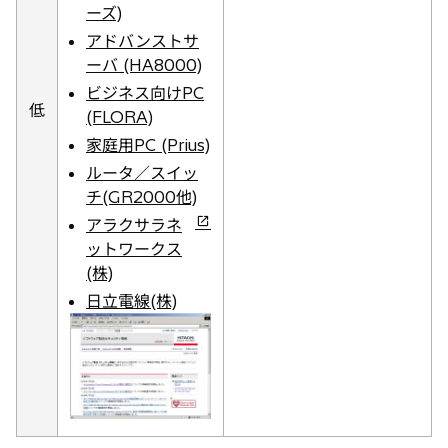
ーズ)
アドバンストサ
ーバ (HA8000)
ビジネス向けPC
低
(FLORA)
家庭用PC (Prius)
ルータ／スイッ
チ(GR2000他)
新
アラクサラネ
し
ットワークス
い
(株)
タ
日立電線(株)
ブ
で
開
く