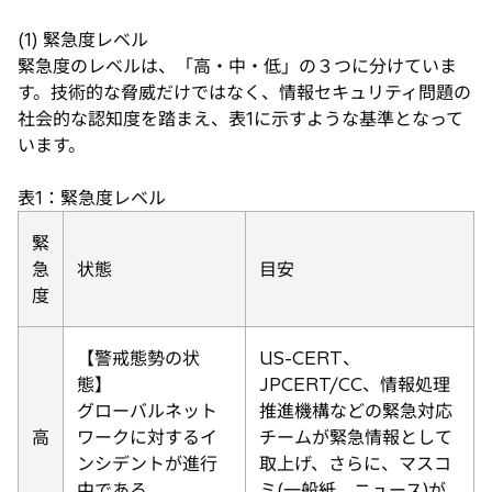
(1) 緊急度レベル
緊急度のレベルは、「高・中・低」の３つに分けていま
す。技術的な脅威だけではなく、情報セキュリティ問題の
社会的な認知度を踏まえ、表1に示すような基準となって
います。
表1：緊急度レベル
緊
急
状態
目安
度
【警戒態勢の状
US-CERT、
態】
JPCERT/CC、情報処理
グローバルネット
推進機構などの緊急対応
高
ワークに対するイ
チームが緊急情報として
ンシデントが進行
取上げ、さらに、マスコ
中である。
ミ(一般紙、ニュース)が