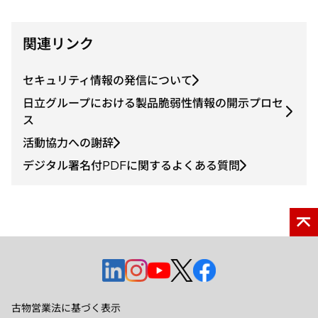
い
タ
ブ
関連リンク
で
開
セキュリティ情報の発信について
く
日立グループにおける製品脆弱性情報の開示プロセ
ス
活動協力への謝辞
デジタル署名付PDFに関するよくある質問
新
新
新
新
新
し
し
し
し
し
い
い
い
い
い
古物営業法に基づく表示
タ
タ
タ
タ
タ