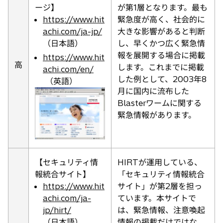
ージ】
が第1層となります。最も
https://www.hit
緊急度が高く、社会的に
achi.com/ja-jp/
大きな影響があると判断
（日本語）
し、早くかつ広く緊急情
報を展開する場合に掲載
https://www.hit
高
します。これまでに掲載
achi.com/en/
した例として、2003年8
（英語）
月に国内に流布した
Blasterワームに関する
緊急情報があります。
【セキュリティ情
HIRTが運用している、
報統合サイト】
「セキュリティ情報統合
https://www.hit
サイト」が第2層を担っ
achi.com/ja-
ています。本サイトで
jp/hirt/
は、緊急情報、注意喚起
（日本語）
情報の掲載だけではな