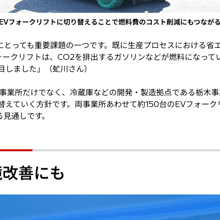
EVフォークリフトに切り替えることで燃料費のコスト削減にもつなが
Sにとっても重要課題の一つです。既に生産プロセスにおける省
ークリフトは、CO2を排出するガソリンなどが燃料になって
目しました」（虻川さん）
多賀事業所だけでなく、冷蔵庫などの開発・製造拠点である栃木
替えていく方針です。両事業所あわせて約150台のEVフォー
る見通しです。
境改善にも