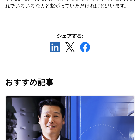
れでいろいろな人と繋がっていただければと思います。
シェアする:
新
新
新
し
し
し
い
い
い
タ
タ
タ
ブ
ブ
ブ
おすすめ記事
で
で
で
開
開
開
く
く
く