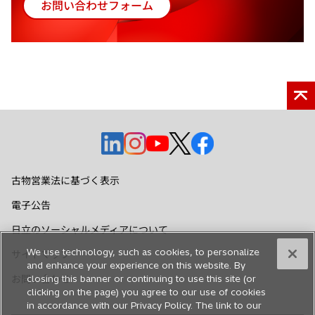
お問い合わせフォーム
新
し
い
タ
ブ
で
開
く
新
新
新
新
新
し
し
し
し
し
い
い
い
い
い
古物営業法に基づく表示
タ
タ
タ
タ
タ
電子公告
ブ
ブ
ブ
ブ
ブ
で
で
で
で
で
日立のソーシャルメディアについて
開
開
開
開
開
We use technology, such as cookies, to personalize
サイトマップ
く
く
く
く
く
and enhance your experience on this website. By
お問い合わせ
closing this banner or continuing to use this site (or
clicking on the page) you agree to our use of cookies
in accordance with our Privacy Policy. The link to our