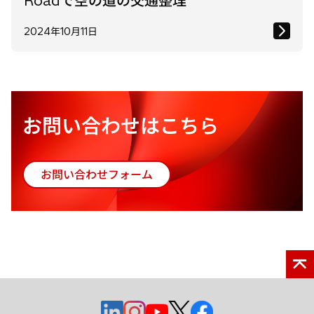
Roadで空の道の交通整理
2024年10月11日
お問い合わせはこちら
お問い合わせフォーム
新
し
い
タ
ブ
で
開
く
新
新
新
新
新