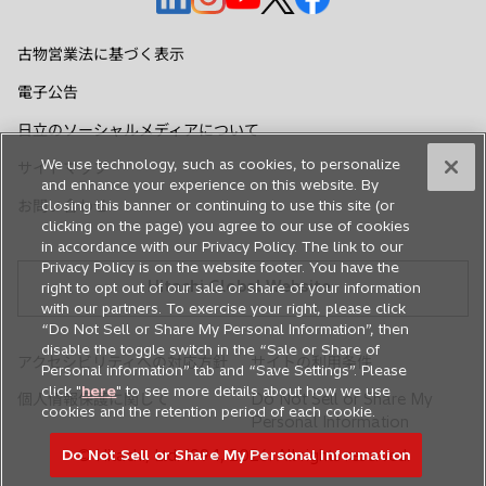
し
し
し
し
し
い
い
い
い
い
古物営業法に基づく表示
タ
タ
タ
タ
タ
電子公告
ブ
ブ
ブ
ブ
ブ
で
で
で
で
で
日立のソーシャルメディアについて
開
開
開
開
開
We use technology, such as cookies, to personalize
サイトマップ
く
く
く
く
く
and enhance your experience on this website. By
closing this banner or continuing to use this site (or
お問い合わせ
clicking on the page) you agree to our use of cookies
in accordance with our Privacy Policy. The link to our
Privacy Policy is on the website footer. You have the
Hitachi Global Website
right to opt out of our sale or share of your information
with our partners. To exercise your right, please click
“Do Not Sell or Share My Personal Information”, then
disable the toggle switch in the “Sale or Share of
アクセシビリティへの対応方針
サイトの利用条件
Personal information” tab and “Save Settings”. Please
click "
here
" to see more details about how we use
個人情報保護に関して
Do Not Sell or Share My
cookies and the retention period of each cookie.
Personal Information
Do Not Sell or Share My Personal Information
© Hitachi, Ltd. 1994,
2026
. All rights reserved.