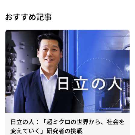
タ
タ
タ
ブ
ブ
ブ
おすすめ記事
で
で
で
開
開
開
く
く
く
日立の人：「超ミクロの世界から、社会を
変えていく」研究者の挑戦