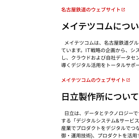
名古屋鉄道のウェブサイト
新
し
メイテツコムについ
い
タ
ブ
メイテツコムは、名古屋鉄道グル
で
ています。IT戦略の企画から、シ
開
し、クラウドおよび自社データセ
く
導くデジタル活用をトータルサポ
メイテツコムのウェブサイト
新
し
日立製作所について
い
タ
ブ
日立は、データとテクノロジーで
で
する「デジタルシステム&サービ
開
産業でプロダクトをデジタルでつな
く
御・運用技術)、プロダクトを活用