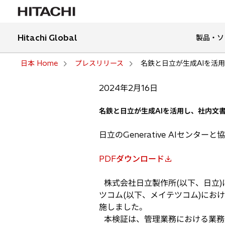
Hitachi Global
製品・ソ
日本 Home
プレスリリース
名鉄と日立が生成AIを活
2024年2月16日
名鉄と日立が生成AIを活用し、社内文
日立のGenerative AIセ
PDFダウンロード
新
し
株式会社日立製作所(以下、日立)
い
ツコム(以下、メイテツコム)にお
タ
施しました。
ブ
本検証は、管理業務における業務効率
で