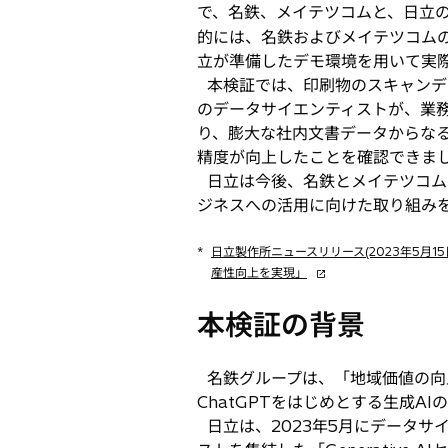
で、名鉄、メイテツコムと、日立の生成
開
的には、名鉄およびメイテツコム
く
立が準備したデモ環境を用いて実際
本検証では、印刷物のスキャンデ
のデータサイエンティストが、業
り、膨大な社内文書データからな
精度が向上したことを確認できま
日立は今後、名鉄とメイテツコム
ジネスへの活用に向けた取り組み
*
日立製作所ニュースリリース(2023年5月15
新
産性向上を実現」
し
い
本検証の背景
タ
ブ
名鉄グループは、「地域価値の向
で
開
ChatGPTをはじめとする生成
く
日立は、2023年5月にデータサ