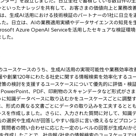
e AIセンター」を設立しました。日立全社で蓄積している数百件の
ンといったナレッジを共有して、お客さまの価値向上と業務改
は、生成AI活用における技術検証のパートナーの1社に日立を
した。日立は、AIの業務適用実績やデータサイエンスの知見を
soft Azure OpenAI Serviceを活用したセキュアな
ました。
果
のユースケースのうち、生成AI活用の実現可能性や業務効率改
報や創業120年にわたる社史に関する情報検索を効率化するユ
対策の検討を支援するユースケースについて優先的に評価・検
l、PowerPoint、PDF、印刷物のスキャンデータなど形式
うに知識データベースに取り込むかをユースケースごとに調整す
は、形式の異なる文書ごとにデータの取り込みを工夫するとと
ースを作成しました。さらに、入力された質問に対して、知識
法の選択や生成AIが回答しやすい指示に言い換えるなどプロン
、質問者の問い合わせに応じた一定のレベルの回答が生成AIか
を作成したことで、社内報/社史の情報検索のユースケースで