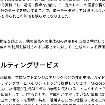
なる資料でも、適切に要点を抽出して一定のレベルの回答が得
件分のデータを統合することで、単一データだけでは得られな
トを得られる可能性も明らかになりました。
検証を踏まえ、他の業務への生成AIの適用も引き続き検討して
を核に、生成AIの利用を検討されるお客さまに対して、生成AIによ
サルティングサービス
環境構築、プロンプトエンジニアリングなどの技術支援、ガイ
ングサービスをワンストップで提供しています。Microsoft Azur
入力した情報が生成AIモデルの学習に使われることなくセキュ
知識として活用することで、生成AIが学習していない情報に
のアセットを蓄積・共有・活用するための仕組みであるLumada 