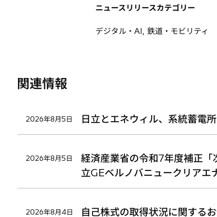
タ
タ
タ
く
ニュースリリースカテゴリー
ブ
ブ
ブ
で
で
で
デジタル・AI, 鉄道・モビリティ
開
開
開
く
く
く
関連情報
日立とエネウィル、系統蓄電所
2026年8月5日
経済産業省の令和7年度補正「
2026年8月5日
立GEベルノバニュークリアエ
自己株式の取得状況に関するお
2026年8月4日