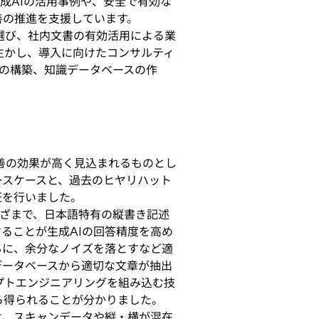
生成AIの活用事例や、安全で有効な
善の推進を支援しています。
選び、社内文書の有効活用による業
生かし、導入に向けたコンサルティ
検証環境の構築、知識データベースの作
善の効果が高く見込まれるものとし
ースケースと、過去のヒヤリハット
証を行いました。
がさまざまで、日本語特有の縦書き記述
ることが生成AIの回答精度を高め
もに、余分なノイズを落とすなど適
データベースから適切な文章が抽出
プトエンジニアリングを組み込む技
ら得られることが分かりました。
は、スキャンデータや縦・横が混在