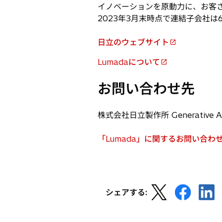
イノベーションを原動力に、お客さま
2023年3月末時点で連結子会社は
日立のウェブサイト
新
し
Lumadaについて
新
い
し
タ
お問い合わせ先
い
ブ
タ
で
ブ
株式会社日立製作所 Generative
開
で
く
開
「Lumada」に関するお問い合わ
新
く
し
い
タ
新
新
新
ブ
シェアする:
し
し
し
で
い
い
い
開