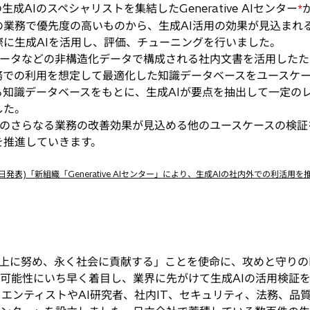
AIのスペシャリストを集結したGenerative AIセンター
*
の業務で優先度の高いものから、生成AI活用の効果が見込まれ
に生成AIを活用し、評価、チューニングを行いました。
ータなどの非構造化データで構成される社内文書を活用したた
務での利用を想定して最適化した知識データベースをユースケ
る知識データベースをもとに、生成AIが要点を抽出して一定の
した。
のさらなる業務の改善効果が見込める他のユースケースの検証を
を推進していきます。
日発表)「新組織「Generative AIセンター」により、生成AIの社内外での利活用
上に努め、永く社会に貢献する」ことを使命に、攻めと守りの
AIの可能性にいち早く着目し、業界に先がけて生成AIの活用検証
イエンティストやAI研究者、社内IT、セキュリティ、法務、品