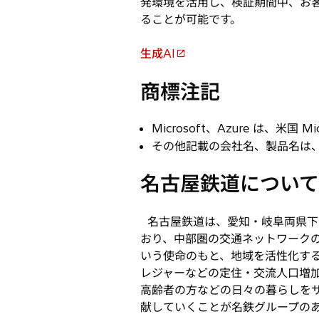
発環境を活用し、検証期間中、お
ることが可能です。
生成AI
新
し
商標注記
い
タ
Microsoft、Azure は、米
ブ
その他記載の会社名、製品名は
で
開
名古屋鉄道について
く
名古屋鉄道は、愛知・岐阜両県下に
おり、中部圏の交通ネットワーク
いう使命のもと、地域を活性化す
レジャーなどの定住・交流人口増
高齢者の方などの日々の暮らしを
献していくことが名鉄グループの