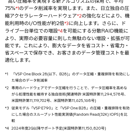
高い圧縮率を実現する新アルゴリズムの採用で、平均
75%
のデータ削減率を実現します。また、日立独自の圧
*1
縮アクセラレーターハードウェア
の強化などにより、機
*2
能利用時のI/O性能が約2倍
に向上します。さらに、ド
*3
ライブ一台単位での増設
を可能にする分散RAID機能に
*4
より、実際の必要容量に則した無駄のない増設・拡張が可
能です。これにより、膨大なデータを省コスト・省電力・
省スペースで保存でき、お客さまのデータ管理コストを最
適化します。
*1
「VSP One Block 28(以下、B28)」のデータ圧縮・重複排除を有効にし
た場合のデータ削減率
*2
専用のハードウェアでデータ圧縮を行うことで、データ圧縮率を高めな
がら処理性能を維持する独自技術(関連特許:米国特許第11,294,578号、
米国特許第11,119,702号、米国特許第11,625,168号)
*3
従来モデル「VSP E790」と「VSP One B28」の圧縮・重複排除を有効
にした場合のスループット性能実測値(Random Read(32K) IOPS)を比
較
*4
2024年度2Q以降サポート予定(米国特許第11,150,820号)