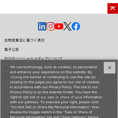
新
新
新
新
新
し
し
し
し
し
い
い
い
い
い
古物営業法に基づく表示
タ
タ
タ
タ
タ
電子公告
ブ
ブ
ブ
ブ
ブ
で
で
で
で
で
日立のソーシャルメディアについて
開
開
開
開
開
We use technology, such as cookies, to personalize
サイトマップ
く
く
く
く
く
and enhance your experience on this website. By
closing this banner or continuing to use this site (or
お問い合わせ
clicking on the page) you agree to our use of cookies
in accordance with our Privacy Policy. The link to our
Privacy Policy is on the website footer. You have the
Hitachi Global Website
right to opt out of our sale or share of your information
with our partners. To exercise your right, please click
“Do Not Sell or Share My Personal Information”, then
disable the toggle switch in the “Sale or Share of
アクセシビリティへの対応方針
サイトの利用条件
Personal information” tab and “Save Settings”. Please