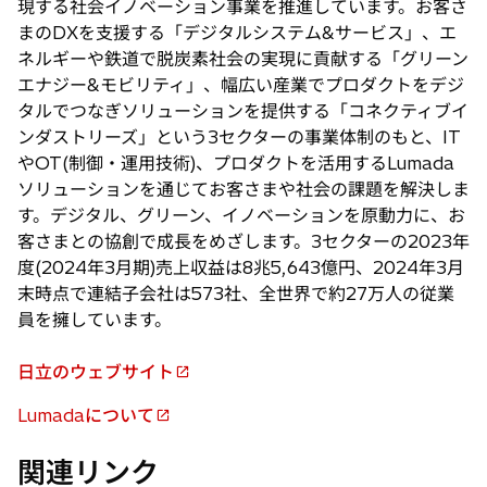
現する社会イノベーション事業を推進しています。お客さ
で
まのDXを支援する「デジタルシステム&サービス」、エ
開
ネルギーや鉄道で脱炭素社会の実現に貢献する「グリーン
く
エナジー&モビリティ」、幅広い産業でプロダクトをデジ
タルでつなぎソリューションを提供する「コネクティブイ
ンダストリーズ」という3セクターの事業体制のもと、IT
やOT(制御・運用技術)、プロダクトを活用するLumada
ソリューションを通じてお客さまや社会の課題を解決しま
す。デジタル、グリーン、イノベーションを原動力に、お
客さまとの協創で成長をめざします。3セクターの2023年
度(2024年3月期)売上収益は8兆5,643億円、2024年3月
末時点で連結子会社は573社、全世界で約27万人の従業
員を擁しています。
日立のウェブサイト
新
し
Lumadaについて
新
い
し
タ
関連リンク
い