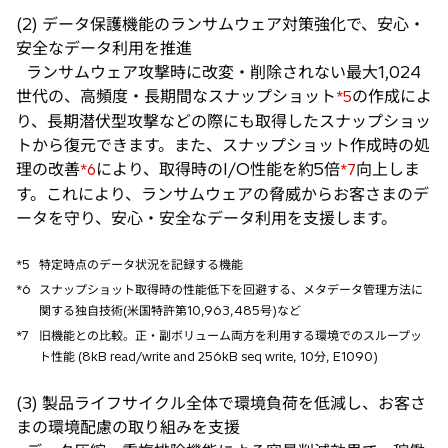
(2) データ保護機能のランサムウェア対策強化で、安心・
安全なデータ利用を推進
ランサムウェア攻撃時に改変・削除されない最大1,024
世代の、高頻度・長期間なスナップショット
の作成によ
*5
り、長期潜伏型攻撃などの際にも取得したスナップショッ
トから復元できます。また、スナップショット作成時の処
理の改善
により、取得時のI/O性能を約5倍
向上しま
*6
*7
す。これにより、ランサムウェアの脅威からお客さまのデ
ータを守り、安心・安全なデータ利用を支援します。
*5
特定時点のデータ状況を記録する機能
*6
スナップショット取得時の性能低下を回避する、メタデータ管理方法に
関する独自技術(米国特許第10,963,485号)など
*7
旧機能との比較。正・副ボリューム両方を利用する環境でのスループッ
ト性能 (8kB read/write and 256kB seq write, 10分, E1090)
(3) 製品ライフサイクル全体で環境負荷を低減し、お客さ
まの環境配慮の取り組みを支援