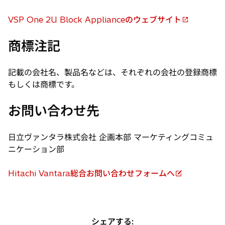
ブ
タ
で
VSP One 2U Block Applianceのウェブサイト
ブ
開
新
で
く
し
商標注記
開
い
く
タ
記載の会社名、製品名などは、それぞれの会社の登録商標
ブ
もしくは商標です。
で
開
お問い合わせ先
く
日立ヴァンタラ株式会社 企画本部 マーケティングコミュ
ニケーション部
Hitachi Vantara総合お問い合わせフォームへ
新
し
い
タ
シェアする: