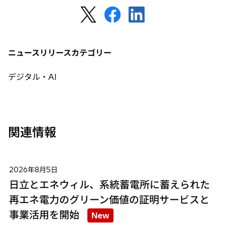
ブ
新
新
新
で
し
し
し
開
い
い
い
く
タ
タ
タ
ニュースリリースカテゴリー
ブ
ブ
ブ
で
で
で
デジタル・AI
開
開
開
く
く
く
関連情報
2026年8月5日
日立とエネウィル、系統蓄電所に蓄えられた
再エネ電力のグリーン価値の証明サービスと
事業活用を開始
New