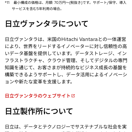
*11
最小構成の価格は、月額: 70万円〜(税抜き)です。サポート/保守、導入
サービスを含む5年利用の場合。
日立ヴァンタラについて
日立ヴァンタラは、米国のHitachi Vantaraとの一体運営
により、世界をリードするイノベーターに対し信頼性の高
いデータ基盤を提供しています。データストレージ、イン
フラストラクチャ、クラウド管理、そしてデジタルの専門
知識を通じて、お客さまが持続的なビジネス成長の基盤を
構築できるようサポートし、データ活用によるイノベーシ
ョンや新たな変革を支援します。
日立ヴァンタラのウェブサイト
新
し
日立製作所について
い
タ
日立は、データとテクノロジーでサステナブルな社会を実
ブ