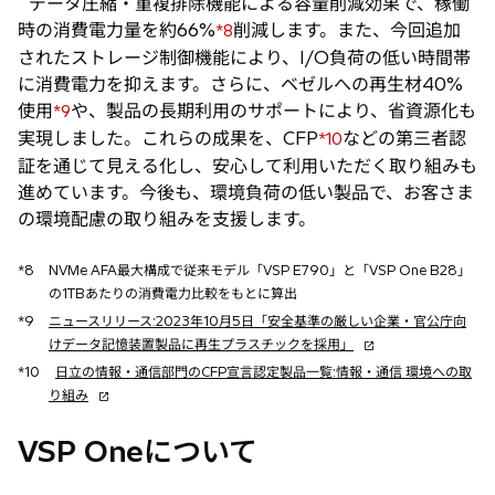
データ圧縮・重複排除機能による容量削減効果で、稼働
時の消費電力量を約66%
削減します。また、今回追加
*8
されたストレージ制御機能により、I/O負荷の低い時間帯
に消費電力を抑えます。さらに、ベゼルへの再生材40%
使用
や、製品の長期利用のサポートにより、省資源化も
*9
実現しました。これらの成果を、CFP
などの第三者認
*10
証を通じて見える化し、安心して利用いただく取り組みも
進めています。今後も、環境負荷の低い製品で、お客さま
の環境配慮の取り組みを支援します。
*8
NVMe AFA最大構成で従来モデル「VSP E790」と「VSP One B28」
の1TBあたりの消費電力比較をもとに算出
*9
ニュースリリース:2023年10月5日「安全基準の厳しい企業・官公庁向
新
けデータ記憶装置製品に再生プラスチックを採用」
し
*10
日立の情報・通信部門のCFP宣言認定製品一覧:情報・通信 環境への取
い
新
り組み
タ
し
ブ
い
VSP Oneについて
で
タ
開
ブ