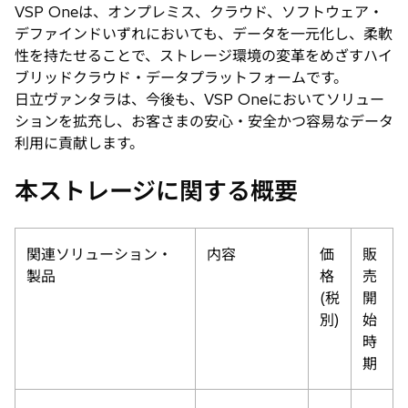
く
VSP Oneは、オンプレミス、クラウド、ソフトウェア・
で
デファインドいずれにおいても、データを一元化し、柔軟
開
く
性を持たせることで、ストレージ環境の変革をめざすハイ
ブリッドクラウド・データプラットフォームです。
日立ヴァンタラは、今後も、VSP Oneにおいてソリュー
ションを拡充し、お客さまの安心・安全かつ容易なデータ
利用に貢献します。
本ストレージに関する概要
関連ソリューション・
内容
価
販
製品
格
売
(税
開
別)
始
時
期