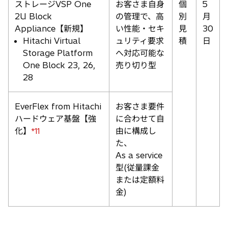
ストレージVSP One
お客さま自身
個
5
2U Block
の管理で、高
別
月
Appliance【新規】
い性能・セキ
見
30
Hitachi Virtual
ュリティ要求
積
日
Storage Platform
へ対応可能な
One Block 23, 26,
売り切り型
28
EverFlex from Hitachi
お客さま要件
ハードウェア基盤【強
に合わせて自
化】
由に構成し
*11
た、
As a service
型(従量課金
または定額料
金)