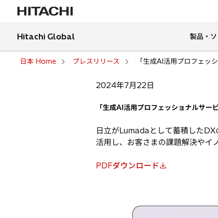
Hitachi Global
製品・ソ
日本 Home
プレスリリース
「生成AI活用プロフェッショ
2024年7月22日
「生成AI活用プロフェッショナルサービス 
日立がLumadaとして蓄積した
活用し、お客さまの課題解決やイ
PDFダウンロード
新
し
い
タ
ブ