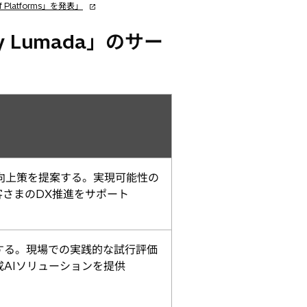
新
Platforms」を発表」
し
い
 Lumada」のサー
タ
ブ
で
開
く
向上策を提案する。実現可能性の
さまのDX推進をサポート
する。現場での実践的な試行評価
AIソリューションを提供