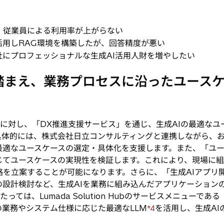
、従業員による利用率が上がらない
活用しRAG環境を構築したが、回答精度が悪い
社にプロフェッショナルな生成AI活用人財を増やしたい
を踏まえ、業務プロセスに沿ったユース
に対し、「DX推進支援サービス」を通じ、生成AIの最適なユ
具体的には、株式会社日立コンサルティングと連携しながら、
最適なユースケースの選定・具体化を支援します。また、「ユ
じてユースケースの実現性を検証します。これにより、現場に
略を立案することが可能になります。さらに、「生成AIアプリ
の設計検討など、生成AIを業務に組み込んだアプリケーション
ては、Lumada Solution Hubのサービスメニューで
業務やシステム仕様に応じた最適なLLM
を活用し、生成A
*4