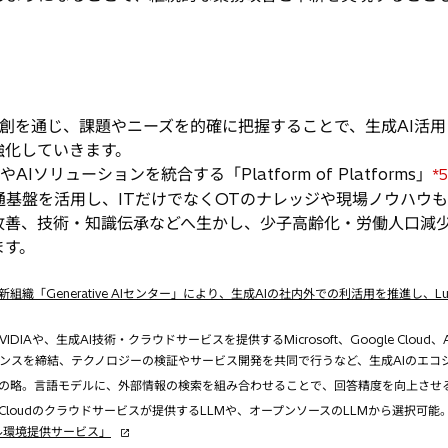
創を通じ、課題やニーズを的確に把握することで、生成AI活用
的に強化していきます。
ソリューションを統合する「Platform of Platforms」
*5
通基盤を活用し、ITだけでなくOTのナレッジや現場ノウハウも
改善、技術・知識伝承などへ生かし、少子高齢化・労働人口減
ます。
「新組織「Generative AIセンター」により、生成AIの社内外での利活用を推進し
IAや、生成AI技術・クラウドサービスを提供するMicrosoft、Google Cloud、Am
ンスを締結、テクノロジーの検証やサービス開発を共同で行うなど、生成AIのエコ
d Generationの略。言語モデルに、外部情報の検索を組み合わせることで、回答精度を向上
Google Cloudのクラウドサービスが提供するLLMや、オープンソースのLLMから選択可能
新
ライアル環境提供サービス」