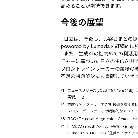
高めることが期待できます。
今後の展望
日立は、今後も、お客さまとの協
powered by Lumadaを継続
また、生成AIの社内外での利活用やAI
チャーに基づいた日立の生成AI共
フロントラインワーカーの業務の
不足の課題解決にも貢献していき
*1
ニュースリリース(2023年5月15日発表)
新
実現」
し
*2
高度なAIソフトウェアGPU技術を有するNVID
い
ノロジーパートナーとの戦略的なアライア
タ
*3
RAG : Retrieval-Augmente
ブ
*4
LLMはMicrosoft Azure、AWS、
で
Lumada Solution Hub「生成AIト
開