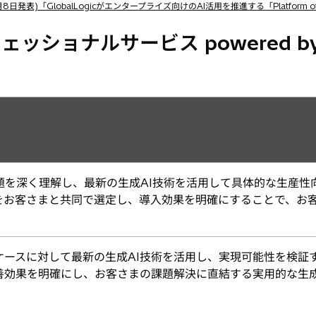
し
月8日発表)「GlobalLogicがエンタープライズ向けのAI活用を推進する「Platform of 
い
タ
ッショナルサービス powered by
ブ
で
開
く
題を深く理解し、最新の生成AI技術を活用して具体的な生産性
をお客さまと共同で選定し、導入効果を明確にすることで、お客
ケースに対して最新の生成AI技術を活用し、実現可能性を検証
善効果を明確にし、お客さまの課題解決に直結する実用的な生成