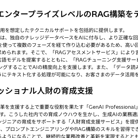
るエンタープライズレベルのRAG構築
運用を想定したテクニカルサポートを包括的に提供します。
は、独自のナレッジデータベースをAIに付与し、より正確な回
を使って複数のフェーズを経て作り込む必要があるため、高い回
求められます。そこで、「RAGアセスメントサービス」により
言語モデルを提案するとともに、「RAGチューニング支援サー
ングすることでAIの精度向上を支援します。また、「データ読
うにテキスト化する処理が可能になり、お客さまのデータ活用
フェッショナル人財の育成支援
支援する上で重要な役割を果たす「GenAI Profession
す。こうした社内での育成ノウハウを生かし、生成AIの業務
ンジニアの育成をサポートする「人財育成支援サービス」を提
て、プロンプトエンジニアリングやRAG構築のスキルを習得で
るようになることで、継続的な業務改善と革新を実現するととも