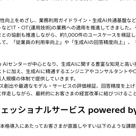
。
性向上をめざし、業務利用ガイドライン・生成AI共通基盤な
などIT・OT(運用技術)の業務への適用を推進してきました
との協創も推進しながら、約1,000件のユースケースを検証
て、「従業員の利用率向上」や「生成AIの回答精度向上」、「
ive AIセンターが中心となり、生成AIに関する豊富な知見と
ストに加え、生成AIに精通するエンジニアやコンサルタントや
百人規模の体制で提供していきます。
ス創出や最適なモデル・サービスの評価検証、回答精度を上げ
に伴走しながら、最終的にお客さまの経営改革に結びつけるこ
ッショナルサービス powered by
の本格導入にあたってお客さまが直面しやすい以下のような課題