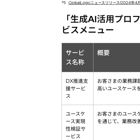
*5
GlobalLogicニュースリリース(2024年4
く
「生成AI活用プロフェ
ビスメニュー
サービ
概要
ス名称
DX推進支
お客さまの業務課
援サービ
高いユースケース
ス
ユースケ
お客さまのユース
ース実現
を通じて、業務改
性検証サ
ービス