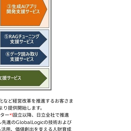
度化など経営改革を推進するお客さま
本日より提供開始します。
ンター
設立以降、日立全社で推進
*1
のGlobalLogicの技術および
ら活用、価値創出を支える人財育成