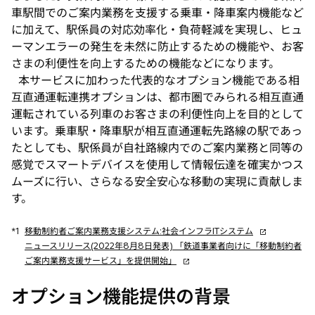
車駅間でのご案内業務を支援する乗車・降車案内機能など
に加えて、駅係員の対応効率化・負荷軽減を実現し、ヒュ
ーマンエラーの発生を未然に防止するための機能や、お客
さまの利便性を向上するための機能などになります。
本サービスに加わった代表的なオプション機能である相
互直通運転連携オプションは、都市圏でみられる相互直通
運転されている列車のお客さまの利便性向上を目的として
います。乗車駅・降車駅が相互直通運転先路線の駅であっ
たとしても、駅係員が自社路線内でのご案内業務と同等の
感覚でスマートデバイスを使用して情報伝達を確実かつス
ムーズに行い、さらなる安全安心な移動の実現に貢献しま
す。
新
*1
移動制約者ご案内業務支援システム:社会インフラITシステム
し
ニュースリリース(2022年8月8日発表) 「鉄道事業者向けに「移動制約者
新
い
ご案内業務支援サービス」を提供開始」
し
タ
い
ブ
オプション機能提供の背景
タ
で