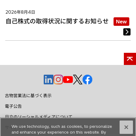
2026年8月4日
自己株式の取得状況に関するお知らせ
New
新
新
新
新
新
し
し
し
し
し
い
い
い
い
い
古物営業法に基づく表示
タ
タ
タ
タ
タ
電子公告
ブ
ブ
ブ
ブ
ブ
で
で
で
で
で
日立のソーシャルメディアについて
開
開
開
開
開
We use technology, such as cookies, to personalize
サイトマップ
く
く
く
く
く
and enhance your experience on this website. By