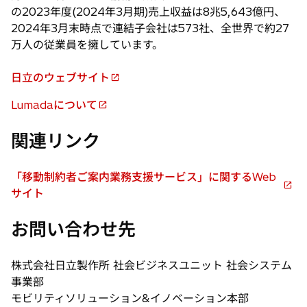
の2023年度(2024年3月期)売上収益は8兆5,643億円、
2024年3月末時点で連結子会社は573社、全世界で約27
万人の従業員を擁しています。
日立のウェブサイト
新
し
Lumadaについて
新
い
し
タ
関連リンク
い
ブ
タ
で
「移動制約者ご案内業務支援サービス」に関するWeb
ブ
開
新
サイト
で
く
し
開
お問い合わせ先
い
く
タ
ブ
株式会社日立製作所 社会ビジネスユニット 社会システム
で
事業部
開
モビリティソリューション&イノベーション本部