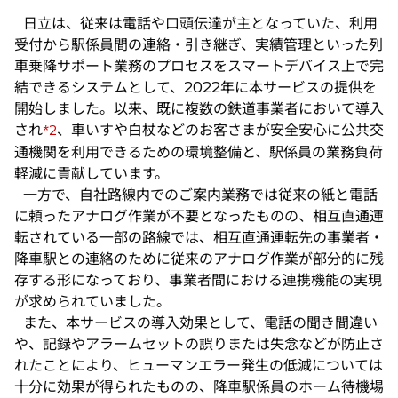
ブ
開
日立は、従来は電話や口頭伝達が主となっていた、利用
で
く
受付から駅係員間の連絡・引き継ぎ、実績管理といった列
開
く
車乗降サポート業務のプロセスをスマートデバイス上で完
結できるシステムとして、2022年に本サービスの提供を
開始しました。以来、既に複数の鉄道事業者において導入
され
、車いすや白杖などのお客さまが安全安心に公共交
*2
通機関を利用できるための環境整備と、駅係員の業務負荷
軽減に貢献しています。
一方で、自社路線内でのご案内業務では従来の紙と電話
に頼ったアナログ作業が不要となったものの、相互直通運
転されている一部の路線では、相互直通運転先の事業者・
降車駅との連絡のために従来のアナログ作業が部分的に残
存する形になっており、事業者間における連携機能の実現
が求められていました。
また、本サービスの導入効果として、電話の聞き間違い
や、記録やアラームセットの誤りまたは失念などが防止さ
れたことにより、ヒューマンエラー発生の低減については
十分に効果が得られたものの、降車駅係員のホーム待機場