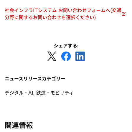
く
社会インフラITシステム お問い合わせフォームへ(交通
新
分野に関するお問い合わせを選択ください)
し
い
タ
ブ
シェアする:
で
新
新
新
開
し
し
し
く
い
い
い
タ
タ
タ
ニュースリリースカテゴリー
ブ
ブ
ブ
で
で
で
デジタル・AI, 鉄道・モビリティ
開
開
開
く
く
く
関連情報