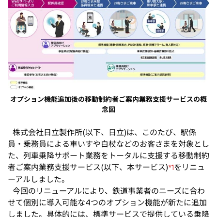
い
タ
ブ
で
開
く
オプション機能追加後の移動制約者ご案内業務支援サービスの概
念図
株式会社日立製作所(以下、日立)は、このたび、駅係
員・乗務員による車いすや白杖などのお客さまを対象とし
た、列車乗降サポート業務をトータルに支援する移動制約
者ご案内業務支援サービス(以下、本サービス)
をリニュ
*1
ーアルしました。
今回のリニューアルにより、鉄道事業者のニーズに合わ
せて個別に導入可能な4つのオプション機能が新たに追加
しました。具体的には、標準サービスで提供している乗降