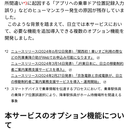
所間違い
に起因する「アプリへの乗車ドア位置記録入力
*3
誤り」などのヒューマンエラー発生の原因が残存していま
した。
このような背景を踏まえて、日立では本サービスにおい
て、必要な機能を追加導入できる複数のオプション機能を
開発しました。
*2
ニュースリリース(2024年6月12日発表) 「関西初！車いすご利用の際な
新
どの列車乗降介助がWebでお申込み可能になります」
し
ニュースリリース(2024年3月14日発表) 「JR東日本に、日立の移動制約
新
い
者ご案内業務支援サービスを導入」
し
タ
ニュースリリース(2024年2月27日発表) 「京急電鉄と京成電鉄が、日立
い
ブ
新
の移動制約者ご案内業務支援サービスを導入・運用開始」
タ
で
し
*3
スマートデバイスで乗車情報を伝達するプロセスにおいて、乗車駅係員
ブ
開
い
の乗降ドア位置誤選択により、降車駅係員がホーム待機場所を間違える
で
く
タ
事象
開
ブ
く
で
本サービスのオプション機能につい
開
て
く