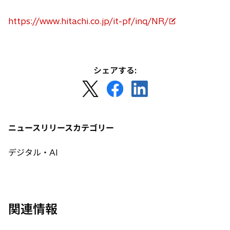
ブ
で
https://www.hitachi.co.jp/it-pf/inq/NR/
開
新
く
し
い
タ
シェアする:
ブ
新
新
新
で
し
し
し
開
い
い
い
く
タ
タ
タ
ニュースリリースカテゴリー
ブ
ブ
ブ
で
で
で
デジタル・AI
開
開
開
く
く
く
関連情報