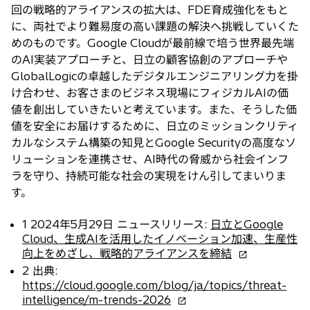
回の戦略的アライアンスの拡大は、FDE育成強化をもと
に、両社でより難易度の高い課題の解決へ挑戦していくた
めのものです。Google Cloudが最前線で培う世界最先端
のAI実装アプローチと、日立の顧客協創のアプローチや
GlobalLogicの卓越したデジタルエンジニアリング力を掛
け合わせ、お客さまのビジネス現場にフィジカルAIの価
値を創出していきたいと考えています。また、そうした価
値を安全にお届けするために、日立のミッションクリティ
カルなシステム構築の知見とGoogle Securityの高度なソ
リューションを連携させ、AI時代の脅威から社会インフ
ラを守り、持続可能な社会の実現をけん引してまいりま
す。
1 2024年5月29日 ニュースリリース:
日立とGoogle
Cloud、生成AIを活用したイノベーション加速、生産性
新
向上をめざし、戦略的アライアンスを締結
し
2 出典:
い
https://cloud.google.com/blog/ja/topics/threat-
タ
新
intelligence/m-trends-2026