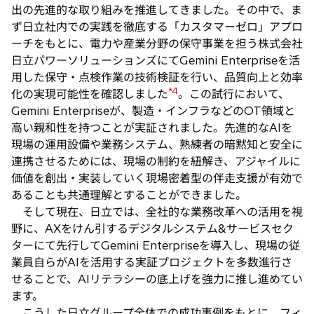
出の先進的な取り組みを推進してきました。その中で、ま
ず日立社内での実践を徹底する「カスタマーゼロ」アプロ
ーチをもとに、電力や産業分野の保守事業を担う株式会社
日立パワーソリューションズにてGemini Enterpriseを活
用した保守・点検作業の技術検証を行い、品質向上と効率
*4
化の実現可能性を確認しました
。この試行において、
Gemini Enterpriseが、製造・インフラなどのOT領域と
高い親和性を持つことが実証されました。先進的なAIを
現場の運用設備や業務システム、熟練者の暗黙知と安全に
連携させるためには、現場の制約を紐解き、アジャイルに
価値を創出・実装していく現場密着型の伴走支援が有効で
あることも共通理解とすることができました。
そして現在、日立では、全社的な業務改革への活用を視
野に、AXをけん引するデジタルシステム&サービスセク
ターにて先行してGemini Enterpriseを導入し、現場の従
業員自らがAIを活用する実証プロジェクトを多数進行さ
せることで、AIリテラシーの底上げを強力に推し進めてい
ます。
こうした日立グループ全体での成功事例をもとに、フィ