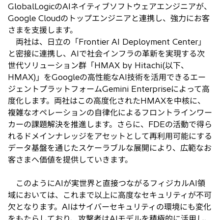
GlobalLogicのAIネイティブソフトウェアエンジニアが、
Google Cloudのトップエンジニアと連携し、強力にお客
さまを支援します。
両社は、日立の「Frontier AI Deployment Center」
と密接に連携し、AIで社会インフラの革新を実現する次
世代ソリューション群「HMAX by Hitachi(以下、
HMAX)」をGoogleの高性能なAI技術を活用できるエー
ジェントプラットフォームGemini Enterpriseによって高
度化します。両社はこの高度化されたHMAXを中核に、
複雑なオペレーションの自律化によるフロントラインワー
カーの課題解決を推進します。さらに、FDEの活動で得ら
れるドメインナレッジをアセットとして再利用可能にする
データ基盤を通じたスケーラブルな展開により、広範なお
客さまへ価値を提供していきます。
このようにAIが実世界と直接つながるフィジカルAI領
域においては、これまで以上に高度なセキュリティが不可
欠となります。AIはサイバーセキュリティの環境にも変化
をもたらしており、攻撃者はAIモデルを積極的に活用し、