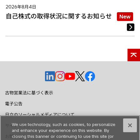
2026年8月4日
自己株式の取得状況に関するお知らせ
New
新
新
新
新
新
し
し
し
し
し
い
い
い
い
い
古物営業法に基づく表示
タ
タ
タ
タ
タ
電子公告
ブ
ブ
ブ
ブ
ブ
で
で
で
で
で
日立のソーシャルメディアについて
開
開
開
開
開
We use technology, such as cookies, to personalize
サイトマップ
く
く
く
く
く
and enhance your experience on this website. By
お問い合わせ
closing this banner or continuing to use this site (or