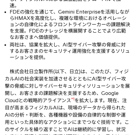
速。
で
FDEの強化を通じて、Gemini Enterpriseを活用しなが
開
らHMAXを高度化し、複雑な環境におけるオペレーシ
く
ョンの自律化によるフロントラインワーカーの課題解決
を支援。FDEのナレッジを横展開することでより広範
なお客さまへ価値提供。
両社は、協業を拡大し、AI型サイバー攻撃の脅威に対
するお客さまのセキュリティ運用強化を支援するソリュ
ーションを提供。
株式会社日立製作所(以下、日立)は、このたび、フィジ
カルAIの社会実装を加速させるとともにAI型サイバー攻
撃の脅威に対しサイバーセキュリティソリューションを展
開し、お客さまの課題解決を支援するため、Google
*1
Cloudとの戦略的アライアンス
を拡大します。現在、注
目が高まるフィジカルAIは、現場のデータから得られた
AIの分析・判断を、各種機器や設備の自律的な制御や運
用といった具体的なアクションにまでつなぐ技術です。こ
のサイクルを繰り返すことでAIは継続的に学習し、状況