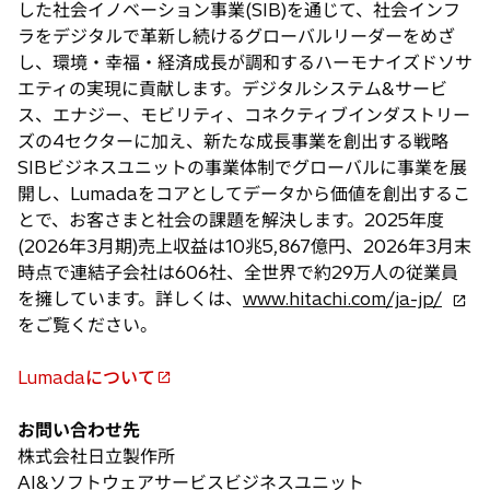
した社会イノベーション事業(SIB)を通じて、社会インフ
ラをデジタルで革新し続けるグローバルリーダーをめざ
し、環境・幸福・経済成長が調和するハーモナイズドソサ
エティの実現に貢献します。デジタルシステム&サービ
ス、エナジー、モビリティ、コネクティブインダストリー
ズの4セクターに加え、新たな成長事業を創出する戦略
SIBビジネスユニットの事業体制でグローバルに事業を展
開し、Lumadaをコアとしてデータから価値を創出するこ
とで、お客さまと社会の課題を解決します。2025年度
(2026年3月期)売上収益は10兆5,867億円、2026年3月末
時点で連結子会社は606社、全世界で約29万人の従業員
新
を擁しています。詳しくは、
www.hitachi.com/ja-jp/
し
をご覧ください。
い
タ
Lumadaについて
新
ブ
し
で
お問い合わせ先
い
開
株式会社日立製作所
タ
く
AI&ソフトウェアサービスビジネスユニット