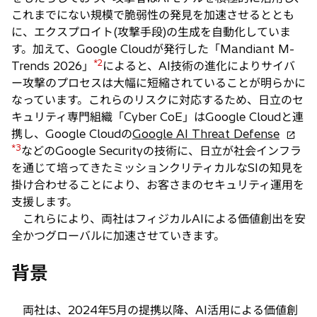
これまでにない規模で脆弱性の発見を加速させるととも
に、エクスプロイト(攻撃手段)の生成を自動化していま
す。加えて、Google Cloudが発行した「Mandiant M-
*2
Trends 2026」
によると、AI技術の進化によりサイバ
ー攻撃のプロセスは大幅に短縮されていることが明らかに
なっています。これらのリスクに対応するため、日立のセ
キュリティ専門組織「Cyber CoE」はGoogle Cloudと連
新
携し、Google Cloudの
Google AI Threat Defense
*3
し
などのGoogle Securityの技術に、日立が社会インフラ
い
を通じて培ってきたミッションクリティカルなSIの知見を
タ
掛け合わせることにより、お客さまのセキュリティ運用を
ブ
支援します。
で
これらにより、両社はフィジカルAIによる価値創出を安
開
全かつグローバルに加速させていきます。
く
背景
両社は、2024年5月の提携以降、AI活用による価値創