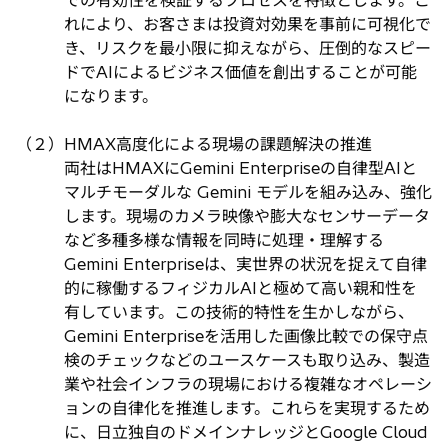
での有効性を検証するプロセスを特徴とします。こ
れにより、お客さまは投資対効果を事前に可視化で
き、リスクを最小限に抑えながら、圧倒的なスピー
ドでAIによるビジネス価値を創出することが可能
になります。
（２）HMAX高度化による現場の課題解決の推進
両社はHMAXにGemini Enterpriseの自律型AIと
マルチモーダルな Gemini モデルを組み込み、強化
します。現場のカメラ映像や膨大なセンサーデータ
など多種多様な情報を同時に処理・理解する
Gemini Enterpriseは、実世界の状況を捉えて自律
的に稼働するフィジカルAIと極めて高い親和性を
有しています。この技術的特性を生かしながら、
Gemini Enterpriseを活用した画像比較での保守点
検のチェックなどのユースケースも取り込み、製造
業や社会インフラの現場における複雑なオペレーシ
ョンの自律化を推進します。これらを実現するため
に、日立独自のドメインナレッジとGoogle Cloud