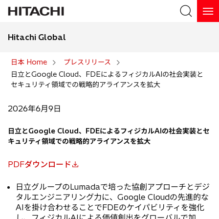
Hitachi Global
検索
日本 Home
プレスリリース
日立とGoogle Cloud、FDEによるフィジカルAIの社会実装と
検索
セキュリティ領域での戦略的アライアンスを拡大
2026年6月9日
日立とGoogle Cloud、FDEによるフィジカルAIの社会実装とセ
キュリティ領域での戦略的アライアンスを拡大
PDFダウンロード
新
し
日立グループのLumadaで培った協創アプローチとデジ
い
タルエンジニアリング力に、Google Cloudの先進的な
タ
AIを掛け合わせることでFDEのケイパビリティを強化
ブ
し、フィジカルAIによる価値創出をグローバルで加