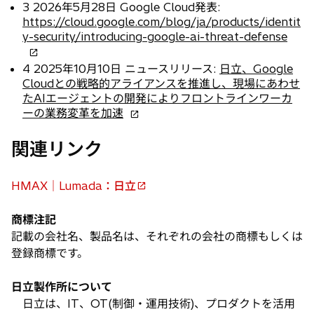
ブ
し
3 2026年5月28日 Google Cloud発表:
で
い
https://cloud.google.com/blog/ja/products/identit
開
タ
新
y-security/introducing-google-ai-threat-defense
く
ブ
し
で
い
4 2025年10月10日 ニュースリリース:
日立、Google
開
タ
Cloudとの戦略的アライアンスを推進し、現場にあわせ
く
ブ
たAIエージェントの開発によりフロントラインワーカ
で
新
ーの業務変革を加速
開
し
く
い
関連リンク
タ
ブ
HMAX｜Lumada：日立
で
新
開
し
く
商標注記
い
記載の会社名、製品名は、それぞれの会社の商標もしくは
タ
登録商標です。
ブ
で
日立製作所について
開
日立は、IT、OT(制御・運用技術)、プロダクトを活用
く