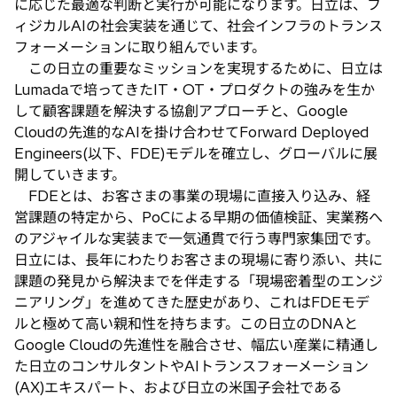
に応じた最適な判断と実行が可能になります。日立は、フ
ィジカルAIの社会実装を通じて、社会インフラのトランス
フォーメーションに取り組んでいます。
この日立の重要なミッションを実現するために、日立は
Lumadaで培ってきたIT・OT・プロダクトの強みを生か
して顧客課題を解決する協創アプローチと、Google
Cloudの先進的なAIを掛け合わせてForward Deployed
Engineers(以下、FDE)モデルを確立し、グローバルに展
開していきます。
FDEとは、お客さまの事業の現場に直接入り込み、経
営課題の特定から、PoCによる早期の価値検証、実業務へ
のアジャイルな実装まで一気通貫で行う専門家集団です。
日立には、長年にわたりお客さまの現場に寄り添い、共に
課題の発見から解決までを伴走する「現場密着型のエンジ
ニアリング」を進めてきた歴史があり、これはFDEモデ
ルと極めて高い親和性を持ちます。この日立のDNAと
Google Cloudの先進性を融合させ、幅広い産業に精通し
た日立のコンサルタントやAIトランスフォーメーション
(AX)エキスパート、および日立の米国子会社である