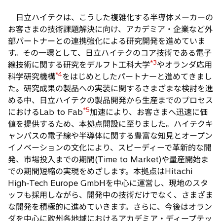
日立ハイテクは、こうした複雑化する半導体メーカーの
お客さまの技術課題解決に向け、アカデミア・企業など外
部パートナーとの連携強化による研究開発を進めていま
す。その一環として、日立ハイテクのコア技術である電子
*3
線技術に関する研究をデルフト工科大学
やオランダ応用
*4
科学研究機構
をはじめとしたパートナーと進めてきまし
た。研究成果の製品への実装に関するさまざまな検討を進
める中、日立ハイテクの製品開発から生産までのプロセス
*5
におけるLab to Fab
加速により、お客さまへ迅速に価
値を提供するため、本拠点開設に至りました。ハイテクキ
ャンパスの電子線や半導体に関する豊富な知見とオープン
イノベーションの文化により、スピーディーで革新的な開
発、市場投入までの期間(Time to Market)や量産開始ま
での期間短縮の実現をめざします。本拠点はHitachi
High-Tech Europe GmbHを中心に運営し、現地のスタ
ッフも採用しながら、開発中の技術だけでなく、さまざま
な開発を積極的に進めていきます。さらに、今後はオラン
ダを中心に欧州各地域におけるアカデミア・ディープテッ