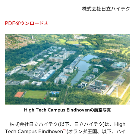
株式会社日立ハイテク
PDFダウンロード
新
し
い
タ
ブ
で
開
く
High Tech Campus Eindhovenの航空写真
株式会社日立ハイテク(以下、日立ハイテク)は、High
*1
Tech Campus Eindhoven
(オランダ王国、以下、ハイ