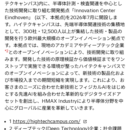
テクキャンパス)内に、半導体計測・検査関連を中心とし
た技術開発に取り組む開発拠点「Innovation Center
Eindhoven」 (以下、本拠点)を2026年7月に開設しま
す。ハイテクキャンパスは、先端半導体関連技術の集積地
として、300社・12,500人以上が集結した技術・製品の
開発を行う欧州最大規模のオープンイノベーション拠点で
す。本拠点では、現地のアカデミアやディープテック企業
*2
とのオープンイノベーションにより、技術開発に取り組
みます。開発した技術の原理検証から価値検証までをワン
ストップで実施できる環境が整ったハイテクキャンパスで
のオープンイノベーションによって、新技術の製品化およ
び市場投入までの期間短縮を実現します。これにより、お
客さまのニーズに合わせた新技術とフィジカルAIをはじめ
とする先進AIを組み合わせた革新的なデジタライズドア
セットを創出し、HMAX Industryにより半導体分野を中
心にグローバルに産業を革新していきます。
新
1
https://hightechcampus.com/
し
2 ディープテック(Deep Technology)企業：社会課題