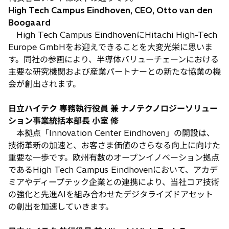
く
開
High Tech Campus Eindhoven, CEO, Otto van den
く
Boogaard
High Tech Campus EindhovenにHitachi High-Tech
Europe GmbHをお迎えできることを大変光栄に思いま
す。同社の参画により、半導体バリューチェーンにおける
主要な研究機関および産業パートナーとの新たな協業の機
会が創出されます。
日立ハイテク 専務執行役員 兼 ナノテクノロジーソリュー
ション事業統括本部長 小室 修
本拠点「Innovation Center Eindhoven」の開設は、
技術革新の加速と、お客さま価値のさらなる向上に向けた
重要な一歩です。欧州有数のオープンイノベーション拠点
であるHigh Tech Campus Eindhovenにおいて、アカデ
ミアやディープテック企業との連携により、当社コア技術
の強化と先進AIを組み合わせたデジタライズドアセット
の創出を加速していきます。