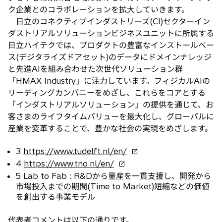
ク企業とのコラボレーションを拡大していきます。
日立のコネクティブインダストリーズ(CI)セクターイン
ダストリアルソリューションビジネスユニットに所属する
日立ハイテクでは、プロダクトの豊富なインストールベー
ス(デジタライズドアセット)のデータにドメインナレッジ
と先進AIを組み合わせた次世代ソリューション群
「HMAX Industry」に注力しています。フィジカルAIの
リーディングカンパニーをめざし、これらをコアとする
「インダストリアルソリューション」の提供を通じて、お
客さまのライフタイムバリューを最大化し、グローバルに
産業を変革することで、豊かな社会の実現をめざします。
新
3
https://www.tudelft.nl/en/
し
新
4
https://www.tno.nl/en/
い
し
5 Lab to Fab : R&Dから量産を一貫支援し、開発から
タ
い
市場投入までの期間(Time to Market)短縮などの価値
ブ
タ
を創出する事業モデル
で
ブ
開
で
代表者コメントは以下の通りです。