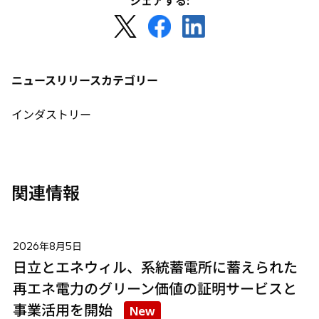
シェアする:
ブ
新
新
新
で
し
し
し
開
い
い
い
く
タ
タ
タ
ニュースリリースカテゴリー
ブ
ブ
ブ
で
で
で
インダストリー
開
開
開
く
く
く
関連情報
2026年8月5日
日立とエネウィル、系統蓄電所に蓄えられた
再エネ電力のグリーン価値の証明サービスと
事業活用を開始
New