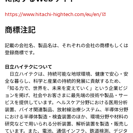
で
開
https://www.hitachi-hightech.com/eu/en/
新
く
し
商標注記
い
タ
記載の会社名、製品名は、それぞれの会社の商標もしくは
ブ
登録商標です。
で
開
日立ハイテクについて
く
日立ハイテクは、持続可能な地球環境、健康で安心・安
全な暮らし、科学と産業の持続的発展に貢献するため、
「知る力で、世界を、未来を変えていく」という企業ビジ
ョンを掲げ、社会やお客さまに最先端の技術や製品・サー
ビスを提供しています。ヘルスケア分野における医用分析
装置、バイオ関連製品、放射線治療システム、半導体分野
における半導体製造・検査装置のほか、環境分野や材料の
研究などで用いられる分析装置、解析装置を製造・販売し
ています。また、電池、通信インフラ、鉄道検測、デジタ