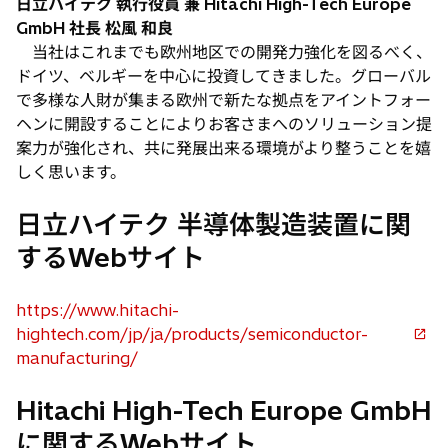
日立ハイテク 執行役員 兼 Hitachi High-Tech Europe
GmbH 社長 松風 和良
当社はこれまでも欧州地区での開発力強化を図るべく、
ドイツ、ベルギーを中心に投資してきました。グローバル
で多様な人財が集まる欧州で新たな拠点をアイントフォー
ヘンに開設することによりお客さまへのソリューション提
案力が強化され、共に発展出来る環境がより整うことを嬉
しく思います。
日立ハイテク 半導体製造装置に関
するWebサイト
https://www.hitachi-
hightech.com/jp/ja/products/semiconductor-
新
manufacturing/
し
い
Hitachi High-Tech Europe GmbH
タ
に関するWebサイト
ブ