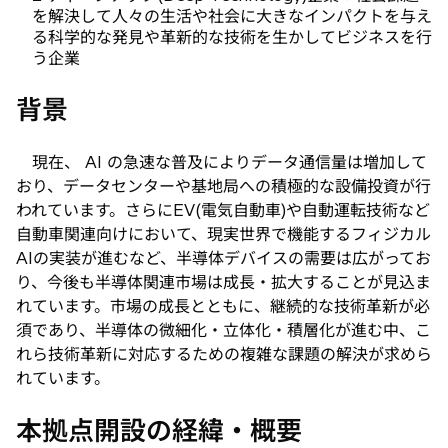
い
を解決して人々の生活や社会に大きなインパクトを与え
タ
る科学的な発見や革新的な技術を生かしてビジネスを行
ブ
う企業
で
開
背景
く
現在、 AI の急速な普及によりデータ通信量は増加して
おり、データセンターや基地局への積極的な設備投資が行
われています。さらにEV(電気自動車)や自動運転技術など
自動車関連向けにおいて、現実世界で機能するフィジカル
AIの実装が進むなど、半導体デバイスの需要は広がってお
り、今後も半導体関連市場は成長・拡大することが見込ま
れています。市場の成長とともに、継続的な技術革新が必
須であり、半導体の微細化・立体化・積層化が進む中、こ
れら技術革新に対応するための複雑な課題の解決が求めら
れています。
本拠点開設の経緯・概要