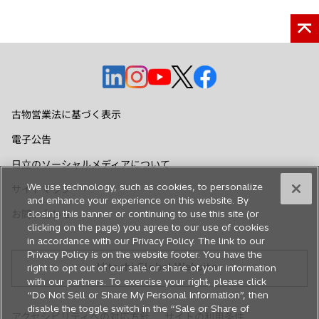
新
新
新
新
新
し
し
し
し
し
い
い
い
い
い
古物営業法に基づく表示
タ
タ
タ
タ
タ
電子公告
ブ
ブ
ブ
ブ
ブ
で
で
で
で
で
日立のソーシャルメディアについて
開
開
開
開
開
We use technology, such as cookies, to personalize
サイトマップ
く
く
く
く
く
and enhance your experience on this website. By
お問い合わせ
closing this banner or continuing to use this site (or
clicking on the page) you agree to our use of cookies
in accordance with our Privacy Policy. The link to our
Privacy Policy is on the website footer. You have the
Hitachi Global Website
right to opt out of our sale or share of your information
with our partners. To exercise your right, please click
“Do Not Sell or Share My Personal Information”, then
disable the toggle switch in the “Sale or Share of
アクセシビリティへの対応方針
サイトの利用条件