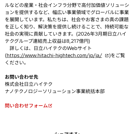
ルなどの産業・社会インフラ分野で高付加価値ソリューシ
ョンを提供するなど、幅広い事業領域でグローバルに事業
を展開しています。私たちは、社会やお客さまの真の課題
を正しく知り、解決策を提供し続けることで、持続可能な
社会の実現に貢献していきます。(2026年3月期日立ハイ
テクグループ連結売上収益は8,217億円)
詳しくは、日立ハイテクのWebサイト
新
(
https://www.hitachi-hightech.com/jp/ja/
)をご覧
し
ください。
い
タ
お問い合わせ先
ブ
株式会社日立ハイテク
で
ナノテクノロジーソリューション事業統括本部
開
く
問い合わせフォーム
新
し
い
タ