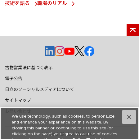
技術を語る
職場のリアル
新
新
新
新
新
し
し
し
し
し
い
い
い
い
い
古物営業法に基づく表示
タ
タ
タ
タ
タ
電子公告
ブ
ブ
ブ
ブ
ブ
で
で
で
で
で
日立のソーシャルメディアについて
開
開
開
開
開
サイトマップ
く
く
く
く
く
お問い合わせ
We use technology, such as cookies, to personalize
and enhance your experience on this website. By
closing this banner or continuing to use this site (or
Hitachi Global Website
clicking on the page) you agree to our use of cookies