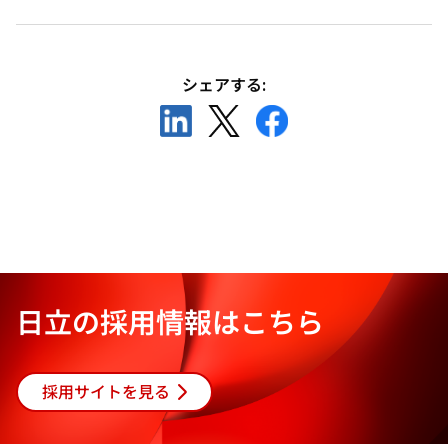
シェアする:
新
新
新
し
し
し
い
い
い
タ
タ
タ
ブ
ブ
ブ
で
で
で
開
開
開
く
く
く
日立の採用情報はこちら
採用サイトを見る