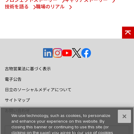
プロジェクトストーリー
キャリアストーリー
技術を語る
職場のリアル
新
新
新
新
新
し
し
し
し
し
い
い
い
い
い
古物営業法に基づく表示
タ
タ
タ
タ
タ
電子公告
ブ
ブ
ブ
ブ
ブ
で
で
で
で
で
日立のソーシャルメディアについて
開
開
開
開
開
サイトマップ
く
く
く
く
く
お問い合わせ
We use technology, such as cookies, to personalize
and enhance your experience on this website. By
closing this banner or continuing to use this site (or
clicking on the page) you agree to our use of cookies
Hitachi Global Website