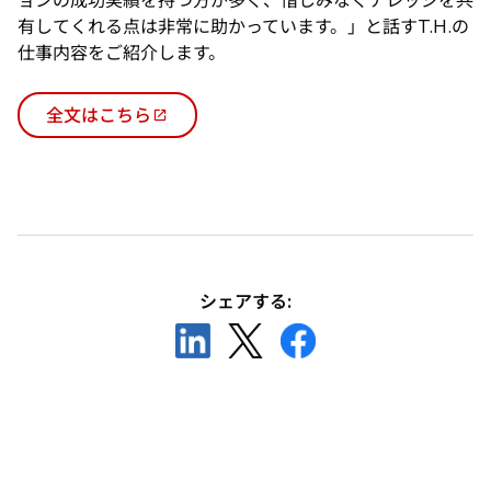
ョンの成功実績を持つ方が多く、惜しみなくナレッジを共
有してくれる点は非常に助かっています。」と話すT.H.の
仕事内容をご紹介します。
全文はこちら
新
し
い
タ
ブ
で
開
シェアする:
く
新
新
新
し
し
し
い
い
い
タ
タ
タ
ブ
ブ
ブ
で
で
で