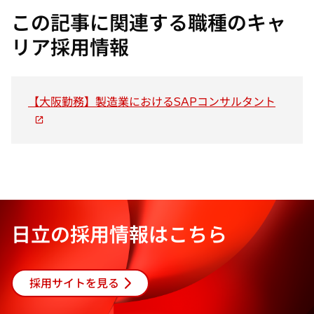
開
開
開
この記事に関連する職種のキャ
く
く
く
リア採用情報
新
【大阪勤務】製造業におけるSAPコンサルタント
し
い
タ
ブ
で
開
く
日立の採用情報はこちら
採用サイトを見る