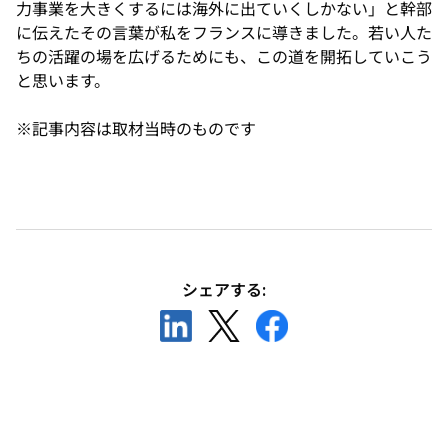
力事業を大きくするには海外に出ていくしかない」と幹部
に伝えたその言葉が私をフランスに導きました。若い人た
ちの活躍の場を広げるためにも、この道を開拓していこう
と思います。
※記事内容は取材当時のものです
シェアする:
新
新
新
し
し
し
い
い
い
タ
タ
タ
ブ
ブ
ブ
で
で
で