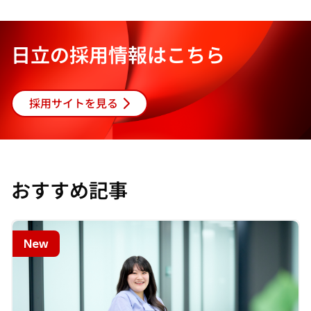
開
開
開
く
く
く
日立の採用情報はこちら
採用サイトを見る
おすすめ記事
New