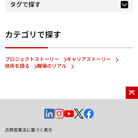
タグで探す
カテゴリで探す
プロジェクトストーリー
キャリアストーリー
技術を語る
職場のリアル
新
新
新
新
新
し
し
し
し
し
い
い
い
い
い
古物営業法に基づく表示
タ
タ
タ
タ
タ