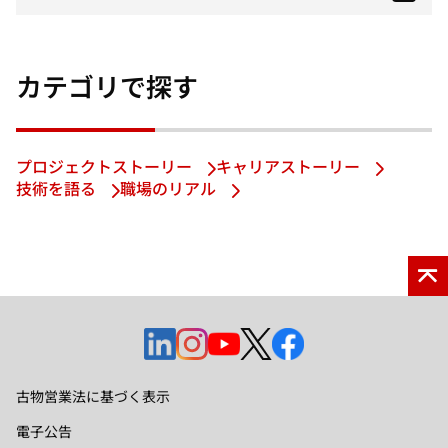
カテゴリで探す
プロジェクトストーリー
キャリアストーリー
技術を語る
職場のリアル
新
新
新
新
新
し
し
し
し
し
い
い
い
い
い
古物営業法に基づく表示
タ
タ
タ
タ
タ
電子公告
ブ
ブ
ブ
ブ
ブ