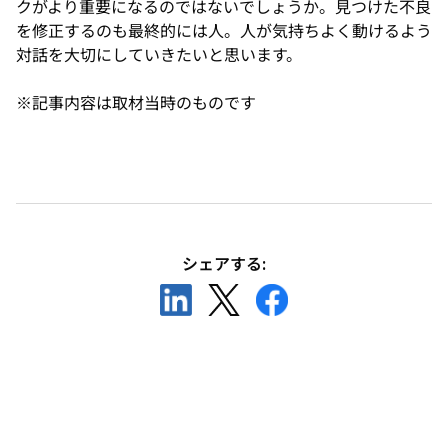
クがより重要になるのではないでしょうか。見つけた不良
を修正するのも最終的には人。人が気持ちよく動けるよう
対話を大切にしていきたいと思います。
※記事内容は取材当時のものです
シェアする:
新
新
新
し
し
し
い
い
い
タ
タ
タ
ブ
ブ
ブ
で
で
で
開
開
開