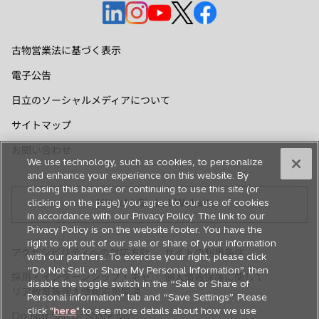
新
新
新
新
新
し
し
し
し
し
い
い
い
い
い
古物営業法に基づく表示
タ
タ
タ
タ
タ
電子公告
ブ
ブ
ブ
ブ
ブ
で
で
で
で
で
日立のソーシャルメディアについて
開
開
開
開
開
サイトマップ
く
く
く
く
く
お問い合わせ
We use technology, such as cookies, to personalize
and enhance your experience on this website. By
closing this banner or continuing to use this site (or
Hitachi Global Website
clicking on the page) you agree to our use of cookies
in accordance with our Privacy Policy. The link to our
Privacy Policy is on the website footer. You have the
right to opt out of our sale or share of your information
アクセシビリティへの対応方針
サイトの利用条件
with our partners. To exercise your right, please click
“Do Not Sell or Share My Personal Information”, then
採用・インターンシップ・キャ
個人情報保護に関して
disable the toggle switch in the “Sale or Share of
新
リア教育等個人情報取扱関連
Personal information” tab and “Save Settings”. Please
し
click "
here
" to see more details about how we use
Do Not Sell or Share My