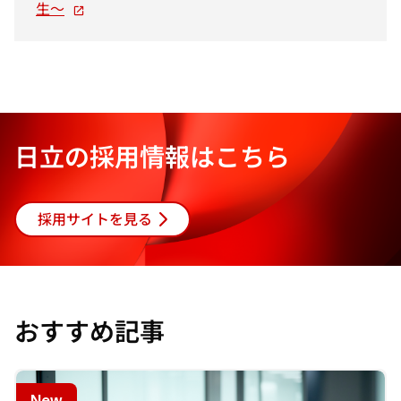
新
開
生～
し
く
い
タ
ブ
で
開
日立の採用情報はこちら
く
採用サイトを見る
おすすめ記事
New