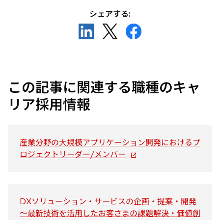
シェアする:
新
新
新
し
し
し
い
い
い
タ
タ
タ
ブ
ブ
ブ
この記事に関連する職種のキャ
で
で
で
開
開
開
リア採用情報
く
く
く
産業分野の大規模アプリケーション開発におけるプ
新
ロジェクトリーダー/メンバー
し
い
タ
ブ
DXソリューション・サービスの企画・提案・開発
で
～最新技術を活用したお客さまの課題解決・価値創