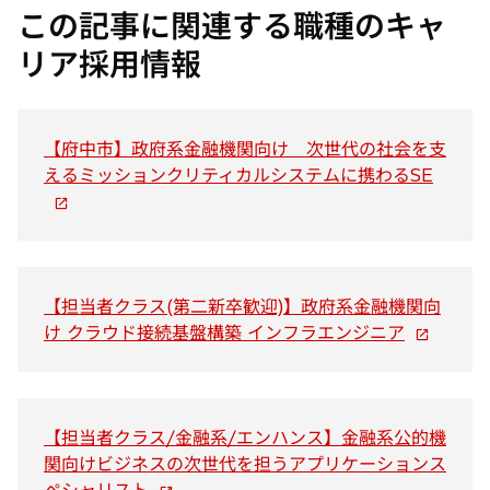
ブ
ブ
ブ
この記事に関連する職種のキャ
で
で
で
開
開
開
リア採用情報
く
く
く
【府中市】政府系金融機関向け 次世代の社会を支
新
えるミッションクリティカルシステムに携わるSE
し
い
タ
ブ
で
【担当者クラス(第二新卒歓迎)】政府系金融機関向
新
開
け クラウド接続基盤構築 インフラエンジニア
し
く
い
タ
ブ
【担当者クラス/金融系/エンハンス】金融系公的機
で
関向けビジネスの次世代を担うアプリケーションス
新
開