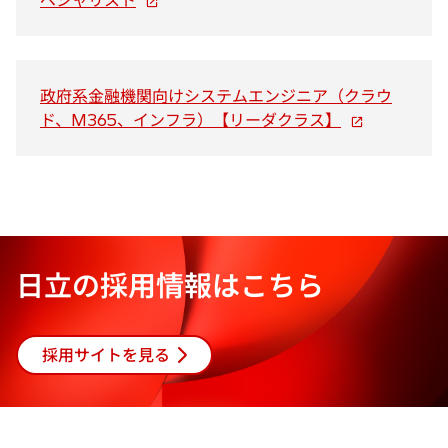
ペシャリスト
し
く
い
タ
ブ
政府系金融機関向けシステムエンジニア（クラウ
で
新
ド、M365、インフラ）【リーダクラス】
開
し
く
い
タ
ブ
で
開
日立の採用情報はこちら
く
採用サイトを見る