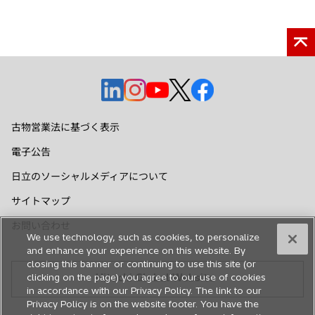
新
新
新
新
新
し
し
し
し
し
い
い
い
い
い
古物営業法に基づく表示
タ
タ
タ
タ
タ
電子公告
ブ
ブ
ブ
ブ
ブ
で
で
で
で
で
日立のソーシャルメディアについて
開
開
開
開
開
サイトマップ
く
く
く
く
く
お問い合わせ
We use technology, such as cookies, to personalize
and enhance your experience on this website. By
closing this banner or continuing to use this site (or
clicking on the page) you agree to our use of cookies
Hitachi Global Website
in accordance with our Privacy Policy. The link to our
Privacy Policy is on the website footer. You have the