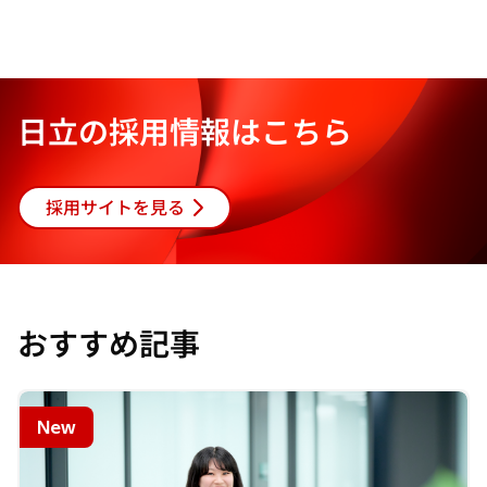
い
タ
ブ
で
開
日立の採用情報はこちら
く
採用サイトを見る
おすすめ記事
New