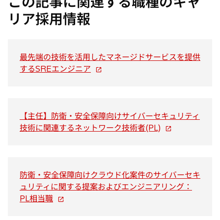
この記事に関連する職種のキャ
リア採用情報
最先端の技術を活用したマネージドサービスを提供
新
するSREエンジニア
し
い
タ
ブ
【主任】防衛・安全保障向けサイバーセキュリティ
で
新
技術に関連するネットワーク技術者(PL)
開
し
く
い
タ
ブ
防衛・安全保障向けクラウド化案件のサイバーセキ
で
ュリティに関する提案およびエンジニアリング：
新
開
PL相当職
し
く