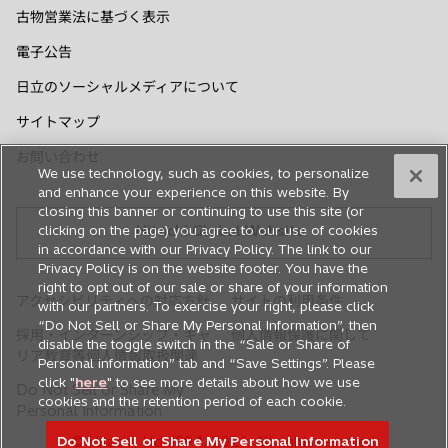
い
い
い
い
い
古物営業法に基づく表示
タ
タ
タ
タ
タ
電子公告
ブ
ブ
ブ
ブ
ブ
で
で
で
で
で
日立のソーシャルメディアについて
開
開
開
開
開
サイトマップ
く
く
く
く
く
お問い合わせ
We use technology, such as cookies, to personalize
and enhance your experience on this website. By
closing this banner or continuing to use this site (or
Hitachi Global Website
clicking on the page) you agree to our use of cookies
in accordance with our Privacy Policy. The link to our
Privacy Policy is on the website footer. You have the
right to opt out of our sale or share of your information
アクセシビリティへの対応方針
サイトの利用条件
with our partners. To exercise your right, please click
“Do Not Sell or Share My Personal Information”, then
採用・インターンシップ・キャ
個人情報保護に関して
disable the toggle switch in the “Sale or Share of
新
リア教育等個人情報取扱関連
Personal information” tab and “Save Settings”. Please
し
click "
here
" to see more details about how we use
Do Not Sell or Share My
い
cookies and the retention period of each cookie.
Personal Information
タ
ブ
© Hitachi, Ltd. 1994,
2026
. All rights reserved.
Do Not Sell or Share My Personal Information