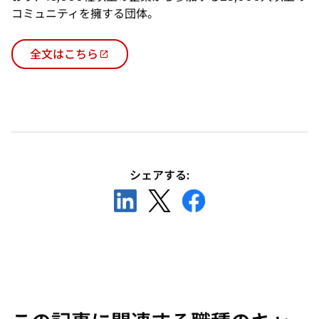
コミュニティを擁する団体。
全文はこちら
新
し
い
タ
ブ
で
開
シェアする:
く
新
新
新
し
し
し
い
い
い
タ
タ
タ
ブ
ブ
ブ
で
で
で
開
開
開
く
く
く