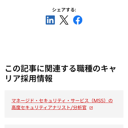
開
シェアする:
く
新
新
新
し
し
し
い
い
い
タ
タ
タ
ブ
ブ
ブ
で
で
で
開
開
開
この記事に関連する職種のキャ
く
く
く
リア採用情報
マネージド・セキュリティ・サービス（MSS）の
新
高度セキュリティアナリスト/分析官
し
い
タ