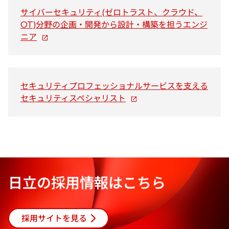
ブ
サイバーセキュリティ(ゼロトラスト、クラウド、
で
OT)分野の企画・開発から設計・構築を担うエンジ
新
開
ニア
し
く
い
タ
ブ
セキュリティプロフェッショナルサービスを支える
で
新
セキュリティスペシャリスト
開
し
く
い
タ
ブ
で
開
日立の採用情報はこちら
く
採用サイトを見る