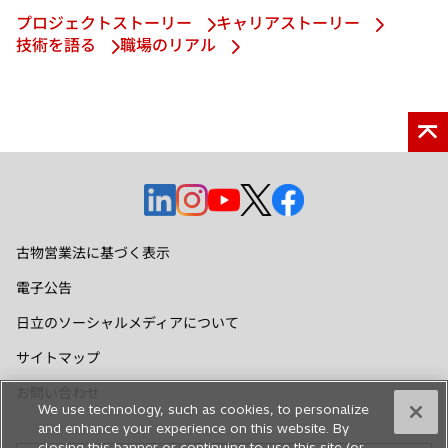
プロジェクトストーリー
キャリアストーリー
技術を語る
職場のリアル
新
新
新
新
新
し
し
し
し
し
い
い
い
い
い
古物営業法に基づく表示
タ
タ
タ
タ
タ
電子公告
ブ
ブ
ブ
ブ
ブ
で
で
で
で
で
日立のソーシャルメディアについて
開
開
開
開
開
サイトマップ
く
く
く
く
く
お問い合わせ
We use technology, such as cookies, to personalize
and enhance your experience on this website. By
closing this banner or continuing to use this site (or