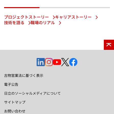
プロジェクトストーリー
キャリアストーリー
技術を語る
職場のリアル
新
新
新
新
新
し
し
し
し
し
い
い
い
い
い
古物営業法に基づく表示
タ
タ
タ
タ
タ
電子公告
ブ
ブ
ブ
ブ
ブ
で
で
で
で
で
日立のソーシャルメディアについて
開
開
開
開
開
サイトマップ
く
く
く
く
く
お問い合わせ