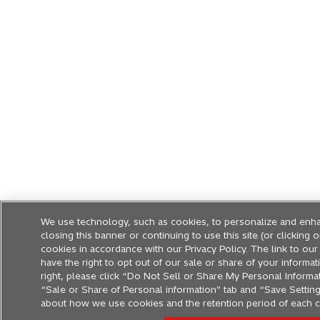
We use technology, such as cookies, to personalize and enha
closing this banner or continuing to use this site (or clicking
cookies in accordance with our Privacy Policy. The link to our 
have the right to opt out of our sale or share of your informa
right, please click “Do Not Sell or Share My Personal Informat
“Sale or Share of Personal information” tab and “Save Settings
about how we use cookies and the retention period of each c