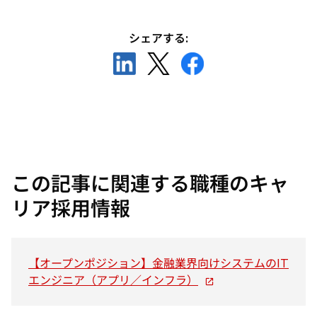
シェアする:
新
新
新
し
し
し
い
い
い
タ
タ
タ
ブ
ブ
ブ
で
で
で
開
開
開
この記事に関連する職種のキャ
く
く
く
リア採用情報
【オープンポジション】金融業界向けシステムのIT
新
エンジニア（アプリ／インフラ）
し
い