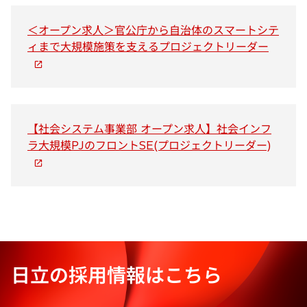
タ
ブ
＜オープン求人＞官公庁から自治体のスマートシテ
で
新
ィまで大規模施策を支えるプロジェクトリーダー
開
し
く
い
タ
ブ
で
【社会システム事業部 オープン求人】社会インフ
開
新
ラ大規模PJのフロントSE(プロジェクトリーダー)
く
し
い
タ
ブ
で
開
く
日立の採用情報はこちら