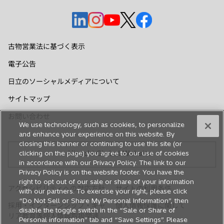
新
新
新
新
新
し
し
し
し
し
い
い
い
い
い
古物営業法に基づく表示
タ
タ
タ
タ
タ
電子公告
ブ
ブ
ブ
ブ
ブ
で
で
で
で
で
日立のソーシャルメディアについて
開
開
開
開
開
サイトマップ
く
く
く
く
く
お問い合わせ
We use technology, such as cookies, to personalize
and enhance your experience on this website. By
closing this banner or continuing to use this site (or
Hitachi Global Website
clicking on the page) you agree to our use of cookies
in accordance with our Privacy Policy. The link to our
Privacy Policy is on the website footer. You have the
right to opt out of our sale or share of your information
アクセシビリティへの対応方針
サイトの利用条件
with our partners. To exercise your right, please click
“Do Not Sell or Share My Personal Information”, then
採用・インターンシップ・キャ
個人情報保護に関して
disable the toggle switch in the “Sale or Share of
新
リア教育等個人情報取扱関連
Personal information” tab and “Save Settings”. Please