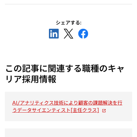
シェアする:
新
新
新
し
し
し
い
い
い
タ
タ
タ
ブ
ブ
ブ
この記事に関連する職種のキャ
で
で
で
開
開
開
リア採用情報
く
く
く
AI/アナリティクス技術により顧客の課題解決を行
新
うデータサイエンティスト[主任クラス]
し
い
タ