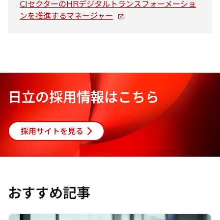
ブ
CIセクターのHRデジタルトランスフォーメーショ
新
で
ンを推進するマネージャー
し
開
い
く
タ
ブ
で
開
日立の採用情報はこちら
く
採用サイトを見る
おすすめ記事