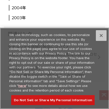
2004年
2003年
関連リンク
We use technology, such as cookies, to personalize
and enhance your experience on this website. By
closing this banner or continuing to use this site (or
セキュリティ情報の発信について
clicking on the page) you agree to our use of cookies
in accordance with our Privacy Policy. The link to our
日立グループにおける製品脆弱性情報の開示プロセ
Privacy Policy is on the website footer. You have the
ス
right to opt out of our sale or share of your information
with our partners. To exercise your right, please click
活動協力への謝辞
“Do Not Sell or Share My Personal Information”, then
デジタル署名付PDFに関するよくある質問
disable the toggle switch in the “Sale or Share of
Personal information” tab and “Save Settings”. Please
click "
here
" to see more details about how we use
cookies and the retention period of each cookie.
Do Not Sell or Share My Personal Information