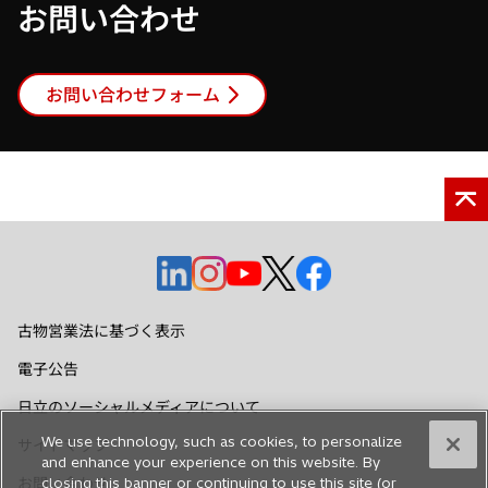
お問い合わせ
お問い合わせフォーム
新
新
新
新
新
し
し
し
し
し
い
い
い
い
い
古物営業法に基づく表示
タ
タ
タ
タ
タ
電子公告
ブ
ブ
ブ
ブ
ブ
で
で
で
で
で
日立のソーシャルメディアについて
開
開
開
開
開
We use technology, such as cookies, to personalize
サイトマップ
く
く
く
く
く
and enhance your experience on this website. By
お問い合わせ
closing this banner or continuing to use this site (or